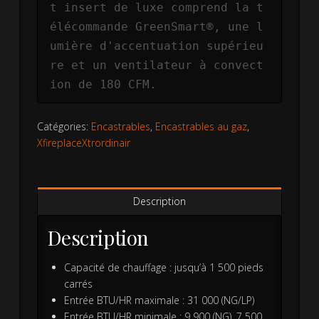
t insert de luxe comprend la t
élécommande GreenSmart®, une l
umière d'accentuation supérieu
re et un ventilateur à convect
ion de 180 CFM.
Catégories:
Encastrables
,
Encastrables au gaz
,
XfireplaceXtrordinair
Description
Description
Capacité de chauffage : jusqu’à 1 500 pieds
carrés
Entrée BTU/HR maximale : 31 000 (NG/LP)
Entrée BTU/HR minimale : 9 900 (NG), 7 500