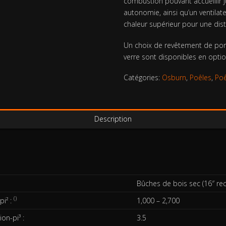
combustion pouvant accueillir j
autonomie, ainsi qu’un ventila
chaleur supérieur pour une distr
Un choix de revêtement de port
verre sont disponibles en optio
Catégories:
Osburn
,
Poêles
,
Poê
Description
Bûches de bois sec (16″ 
()
i² :
1,000 – 2,700
on-pi³ :
3.5