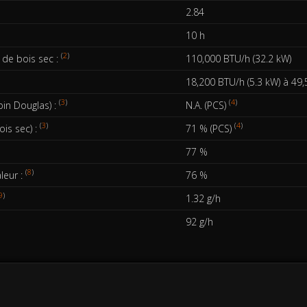
2.84
10 h
(
2
)
de bois sec :
110,000 BTU/h (32.2 kW)
18,200 BTU/h (5.3 kW) à 49,
(
3
)
(
4
)
in Douglas) :
N.A. (PCS)
(
3
)
(
4
)
is sec) :
71 % (PCS)
77 %
(
8
)
leur :
76 %
9
)
1.32 g/h
92 g/h