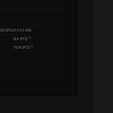
500 BTU/h (14.5 kW)
(
5
)
N.A. (PCI)
(
5
)
76 % (PCI)