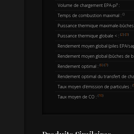
Volume de chargement EPA-pi³ :
()
Temps de combustion maximal :
Puissance thermique maximale-bûches 
(
2
)
(
3
)
Puissance thermique globale < :
Rendement moyen global (piles EPA/sap
Rendement moyen global (bûches de bo
(
6
)
(
7
)
Rendement optimal :
Rendement optimal du transfert de cha
(
Taux moyen d’émission de particules :
(
10
)
Taux moyen de CO :