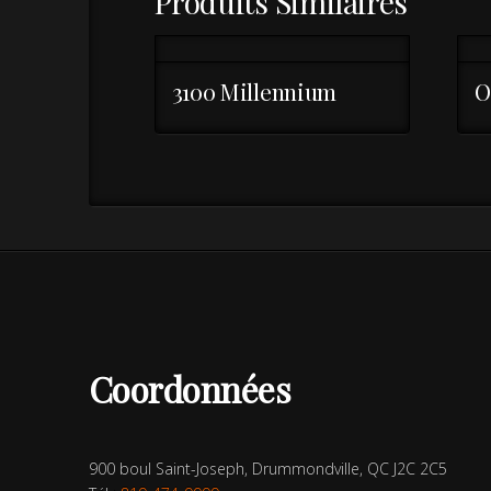
Produits Similaires
3100 Millennium
O
Coordonnées
900 boul Saint-Joseph, Drummondville, QC J2C 2C5