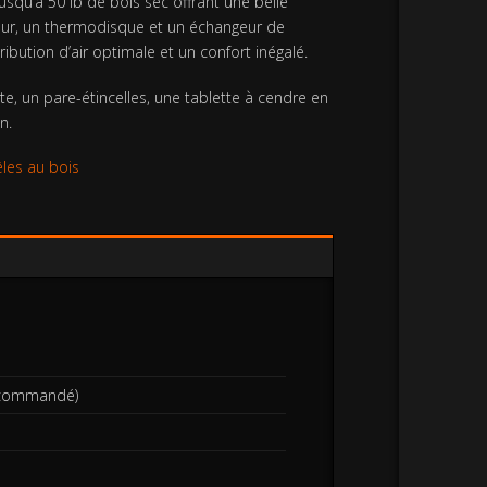
usqu’à 50 lb de bois sec offrant une belle
teur, un thermodisque et un échangeur de
ibution d’air optimale et un confort inégalé.
e, un pare-étincelles, une tablette à cendre en
n.
les au bois
recommandé)